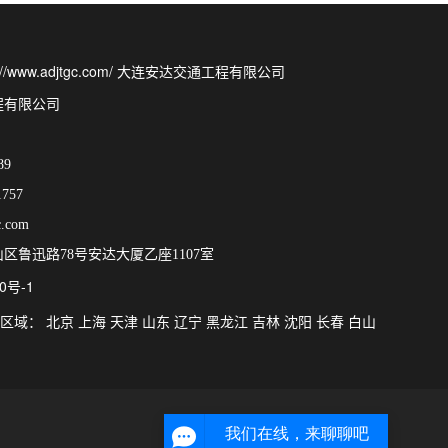
http://www.adjtgc.com/ 大连安达交通工程有限公司
程有限公司
89
757
.com
区鲁迅路78号安达大厦乙座1107室
0号-1
营区域：
北京
上海
天津
山东
辽宁
黑龙江
吉林
沈阳
长春
白山