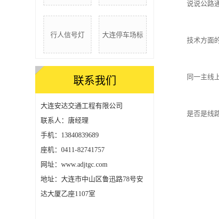
说说公路
行人信号灯
大连停车场标
技术方面
同一主线
联系我们
大连安达交通工程有限公司
是否是线
联系人：唐经理
手机：13840839689
座机：0411-82741757
网址：www.adjtgc.com
地址：大连市中山区鲁迅路78号安
达大厦乙座1107室